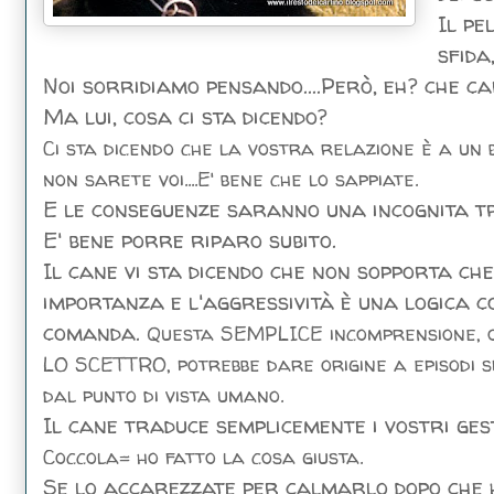
Il pe
sfida
Noi sorridiamo pensando....Però, eh? che car
Ma lui, cosa ci sta dicendo?
Ci sta dicendo che la vostra relazione è a un 
non sarete voi....E' bene che lo sappiate.
E le conseguenze saranno una incognita t
E' bene porre riparo subito.
Il cane vi sta dicendo che non sopporta ch
importanza e l'aggressività è una logica c
comanda.
Questa SEMPLICE incomprensione
LO SCETTRO, potrebbe dare origine a episodi sp
dal punto di vista umano.
Il cane traduce semplicemente i vostri gest
Coccola= ho fatto la cosa giusta.
Se lo accarezzate per calmarlo dopo che 