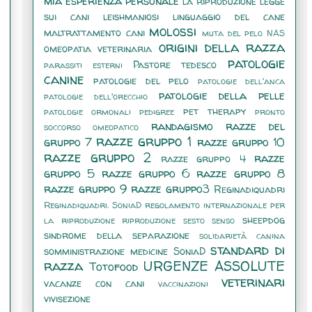
mia esperienza personale
la riproduzione
legge
sui cani
leishmaniosi
linguaggio del cane
molossi
maltrattamento cani
muta del pelo
NAS
origini della razza
omeopatia veterinaria
patologie
Pastore tedesco
parassiti esterni
canine
patologie del pelo
patologie dell'anca
patologie della pelle
patologie dell'orecchio
pet therapy
patologie ormonali
pedigree
pronto
randagismo
razze del
soccorso omeopatico
razze gruppo 1
gruppo 7
razze gruppo 10
razze gruppo 2
razze
razze gruppo 4
gruppo 5
razze gruppo 6
razze gruppo 8
razze gruppo 9
razze gruppo3
Reginadiquadri
Reginadiquadri. SoniaD
regolamento internazionale per
sheepdog
la riproduzione
riproduzione
sesto senso
sindrome della separazione
solidarietà canina
standard di
somministrazione medicine
SoniaD
razza
URGENZE ASSOLUTE
Totofood
veterinari
vacanze con cani
vaccinazioni
vivisezione