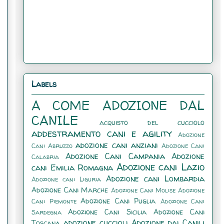
Labels
A COME ADOZIONE DAL
CANILE
acquisto del cucciolo
addestramento cani e agility
Adozione
adozione cani anziani
Cani Abruzzo
Adozione Cani
Adozione Cani Campania
Adozione
Calabria
Adozione cani Lazio
cani Emilia Romagna
Adozione cani Lombardia
Adozione cani Liguria
Adozione Cani Marche
Adozione Cani Molise
Adozione
Adozione Cani Puglia
Cani Piemonte
Adozione Cani
Adozione Cani Sicilia
Adozione Cani
Sardegna
adozione cuccioli
Adozione dai Canili
Toscana