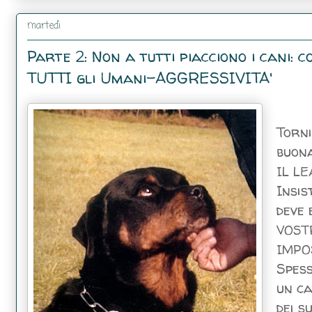
martedì
Parte 2: Non a tutti piacciono i cani:
TUTTI gli Umani-AGGRESSIVITA'
Torni
buona
IL LE
Insis
deve
VOST
IMPO
Spess
un ca
dei s