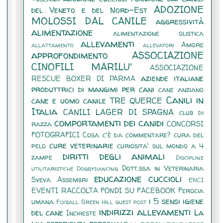
ADOZIONE
del Veneto e del Nord-Est
MOLOSSI DAL CANILE
aggressività
alimentazione
alimentazione olistica
allevamenti
Amore
allattamento
allevatori
approfondimento
ASSOCIAZIONE
CINOFILI MARILU'
ASSOCIAZIONE
aziende italiane
RESCUE BOXER DI PARMA
produttrici di mangimi per cani
cane anziano
Canili in
cane e uomo
canile TRE QUERCE
Italia
CANILI LAGER DI SPAGNA
club di
comportamenti dei canidi
razza
CONCORSI
FOTOGRAFICI
Cosa c'è da commentare?
cura del
cure veterinarie
pelo
curiosita' sul mondo a 4
diritti degli animali
zampe
Discipline
Dott.ssa in Veterinaria
utilitaristiche
Doggydancing
educazione cuccioli
Sveva Assembri
ENCI
EVENTI RACCOLTA FONDI SU FACEBOOK
Ferocia
i 5 sensi
igiene
umana
Flyball
Green Hill
guest post
indirizzi allevamenti
del cane
La
Inchieste