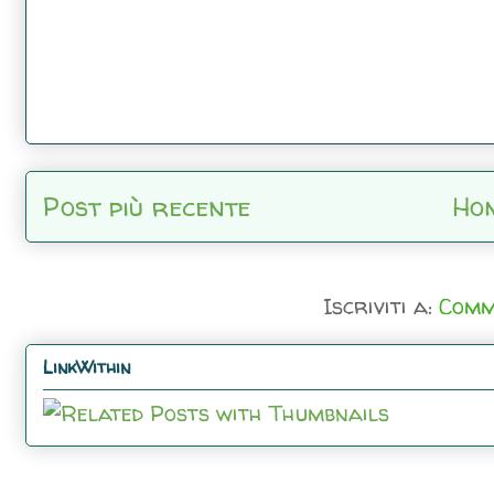
Post più recente
Ho
Iscriviti a:
Comm
LinkWithin