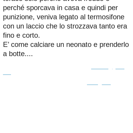
perché sporcava in casa e quindi per
punizione, veniva legato al termosifone
con un laccio che lo strozzava tanto era
fino e corto.
E’ come calciare un neonato e prenderlo
a botte....
Per info e adozione: 393/1118032 (dopo le 18)
ambra.da@gmail.
com
348/3390104 (ore serali)
eriska@tin.it