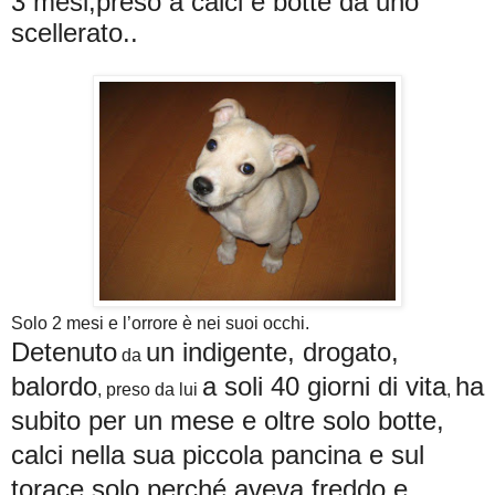
3 mesi,preso a calci e botte da uno
scellerato..
Solo 2 mesi e l’orrore è nei suoi occhi.
Detenuto
un indigente, drogato,
da
balordo
a soli 40 giorni di vita
ha
, preso da lui
,
subito per un mese e oltre solo botte,
calci nella sua piccola pancina e sul
torace solo perché aveva freddo e