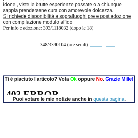
idonei, viste le brutte esperienze passate o a chiunque
sappia prendersene cura con amorevole dolcezza.
Si richiede disponibilità a sopralluoghi pre e post adozione
con compilazione modulo affido.
Per info e adozione: 393/1118032 (dopo le 18)
ambra.da@gmail.
com
348/3390104 (ore serali)
eriska@tin.it
Ti è piaciuto l'articolo? Vota
Ok
oppure
No
.
Grazie Mille!
Puoi votare le mie notizie anche in
questa pagina
.